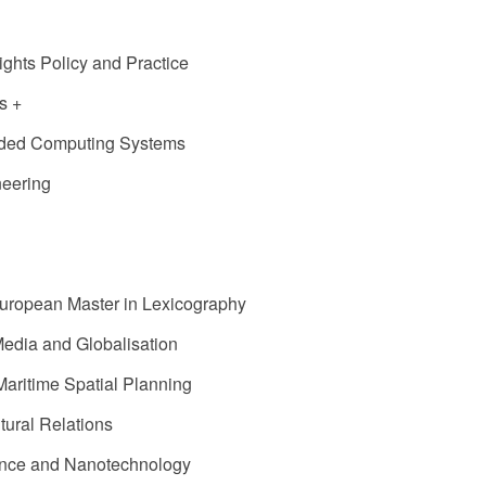
hts Policy and Practice
s +
ded Computing Systems
eering
European Master in Lexicography
edia and Globalisation
ritime Spatial Planning
tural Relations
nce and Nanotechnology