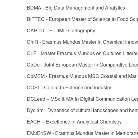
BDMA - Big Data Management and Analytics
BIFTEC - European Master of Science in Food Sci
CARTO – E+ JMD Cartography
ChIR - Erasmus Mundus Master in Chemical Innova
CLE - Master Erasmus Mundus en Cultures Littéra
CoDe - Joint European Master in Comparative Lo
CoMEM - Erasmus Mundus MSC Coastal and Mari
COSI – Colour in Science and Industry
DCLead – MSc & MA in Digital Communication Le
Dyclam - Dynamics of cultural landscapes and he
EACH – Excellence in Analytical Chemistry
EM3E4SW - Erasmus Mundus Master in Membrane E