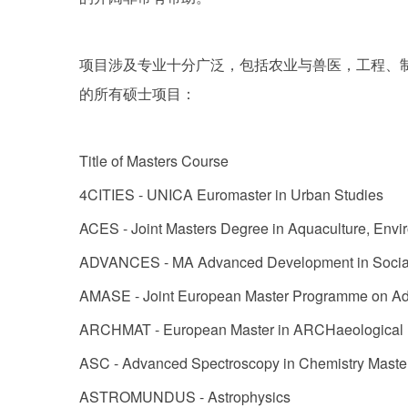
项目涉及专业十分广泛，包括农业与兽医，工程、制
的所有硕士项目：
Title of Masters Course
4CITIES - UNICA Euromaster in Urban Studies
ACES - Joint Masters Degree in Aquaculture, Envi
ADVANCES - MA Advanced Development in Socia
AMASE - Joint European Master Programme on Ad
ARCHMAT - European Master in ARCHaeological 
ASC - Advanced Spectroscopy in Chemistry Maste
ASTROMUNDUS - Astrophysics